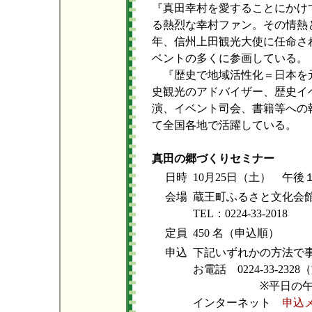
『真田幸村を愛することにかけ
る熱烈な幸村ファン。その情熱と
年、信州上田観光大使に任命さ
ベントの多くに参画している。
『歴史で地域活性化＝日本を
史観光のアドバイザー、歴史イ
演、イベント司会、書籍等への
て全国各地で活躍している。
真田の郷づくりセミナー
日時
10月25日（土） 午
会場
蔵王町ふるさと文化会
TEL：0224-33-2018
定員
450 名（申込順）
申込
下記いずれかの方法で
お電話 0224-33-2
※平日の午前９
インターネット
申込