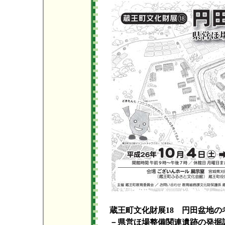
蔵王町文化財展18 円田盆地の
－県営ほ場整備関連遺跡の発掘