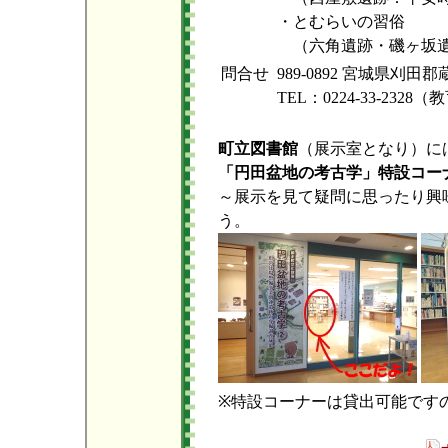
・とむらいの習俗
（六角遺跡・磯ヶ坂遺
問合せ
989-0892 宮城県刈
TEL：0224-33-23
町立図書館
（展示室となり）に
「円田盆地の考古学」特設コー
～展示を見て疑問に思ったり興
う。
※特設コーナーは貸出可能です