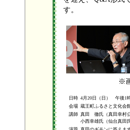
す。
※
日時
4月20日（日） 午後1
会場
蔵王町ふるさと文化会
講師
真田 徹氏（真田幸村公
小西幸雄氏（仙台真田
演題
真田のギモンに答えま