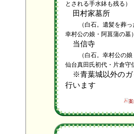
とされる手水鉢も残る）
田村家墓所
（白石。遺髪を葬っ
幸村公の娘・阿菖蒲の墓
当信寺
（白石。幸村公の娘
仙台真田氏初代・片倉守
※青葉城以外のガ
行います
案