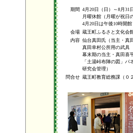
期間
4月20日（日）～8月3
月曜休館（月曜が祝日
4月20日は午後10時開
会場
蔵王町ふるさと文化会
内容
仙台真田氏（当主・真
真田幸村公所用の武具
幕末期の当主・真田喜
「土湯峠布陣の図」パ
研究会管理）
問合せ
蔵王町教育総務課（０