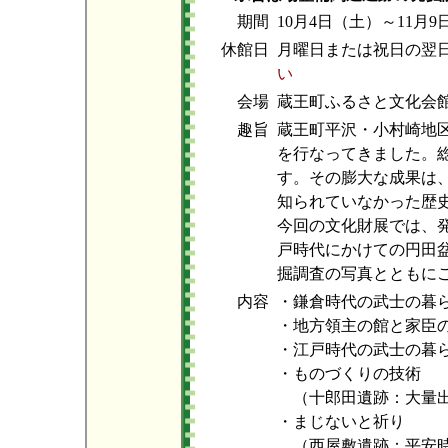
期間
10月4日（土）～11月
休館日
月曜日または祝日の
い
会場
蔵王町ふるさと文化会
趣旨
蔵王町平沢・小村崎地区
を行なってきました。総
す。その膨大な成果は
知られていなかった歴
今回の文化財展では、
戸時代にかけての円田
掘調査の写真とともに
内容
・鎌倉時代の武士の暮
・地方領主の館と家臣
・江戸時代の武士の暮
・ものづくりの技術
（十郎田遺跡：大量出
・まじないと祈り
（西屋敷遺跡：平安時