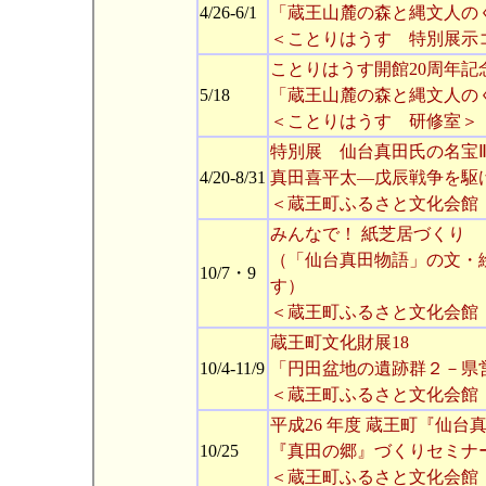
4/26-6/1
「蔵王山麓の森と縄文人の
＜ことりはうす 特別展示
ことりはうす開館20周年記
5/18
「蔵王山麓の森と縄文人の
＜ことりはうす 研修室＞
特別展 仙台真田氏の名宝
4/20-8/31
真田喜平太―戊辰戦争を駆
＜蔵王町ふるさと文化会館
みんなで！ 紙芝居づくり
（「仙台真田物語」の文・
10/7・9
す）
＜蔵王町ふるさと文化会館
蔵王町文化財展18
10/4-11/9
「円田盆地の遺跡群２－県
＜蔵王町ふるさと文化会館
平成26 年度 蔵王町『仙
10/25
『真田の郷』づくりセミナ
＜蔵王町ふるさと文化会館