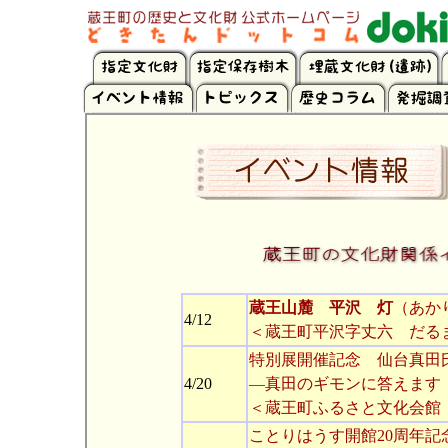
蔵王山麓 平沢 灯
（あか
4/12
＜蔵王町平沢字丈六 だる
特別展開催記念 仙台真田
4/20
―真田のギモンに答えます
＜蔵王町ふるさと文化会館
ことりはうす開館20周年