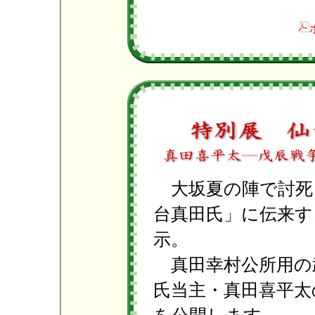
大坂夏の陣で討死
台真田氏」に伝来す
示。
真田幸村公所用の
氏当主・真田喜平太