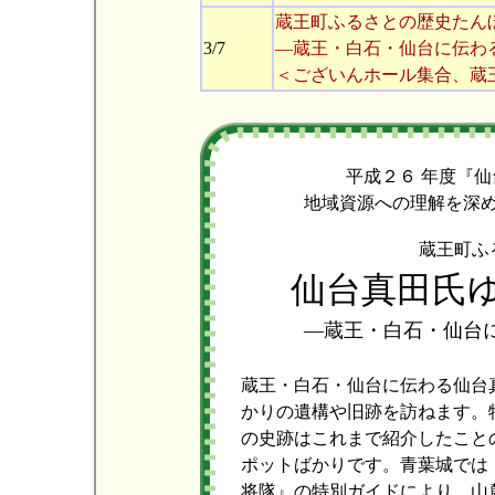
蔵王町ふるさとの歴史たん
3/7
―蔵王・白石・仙台に伝わ
＜ございんホール集合、蔵
平成２６ 年度『
地域資源への理解を深
蔵王町ふ
仙台真田氏
―蔵王・白石・仙台
蔵王・白石・仙台に伝わる仙台
かりの遺構や旧跡を訪ねます。
の史跡はこれまで紹介したこと
ポットばかりです。青葉城では
将隊』の特別ガイドにより、山