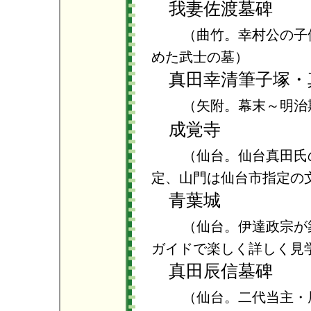
我妻佐渡墓碑
（曲竹。幸村公の子
めた武士の墓）
真田幸清筆子塚・
（矢附。幕末～明治
成覚寺
（仙台。仙台真田氏
定、山門は仙台市指定の
青葉城
（仙台。伊達政宗が
ガイドで楽しく詳しく見
真田辰信墓碑
（仙台。二代当主・