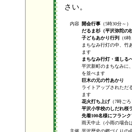
さい。
内容
開会行事
（5時30分～）
だるま杉（平沢弥陀の
子どもあかり行列
（6
まちなみ行灯の中、竹
ます
まちなみ行灯・道しる
平沢新町のまちなみに
を並べます
巨木の元の竹あかり
ライトアップされただ
ます
花火打ち上げ
（7時ごろ
平沢小学校のしだれ桜
先着100名様にフラン
雨天中止（小雨の場合
主催
平沢歴史の郷づくりの