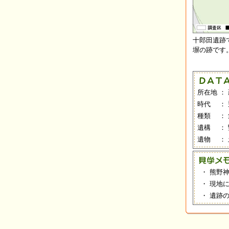
十郎田遺跡
塀の跡です
所在地
：
時代
：
種類
：
遺構
：
遺物
：
・
熊野
・
現地
・
遺跡