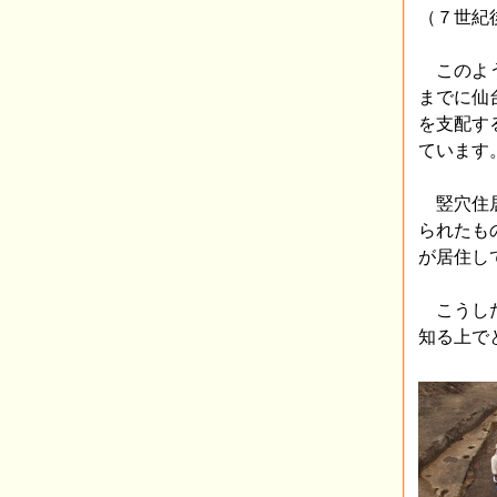
（７世紀
このよう
までに仙
を支配す
ています
竪穴住居
られたも
が居住し
こうした
知る上で