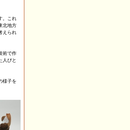
す。これ
東北地方
考えられ
技術で作
た人びと
の様子を