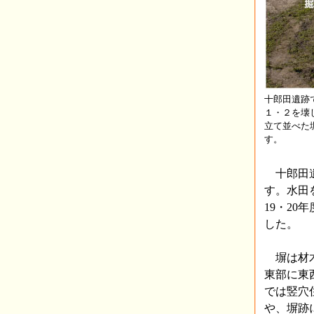
十郎田遺跡
１・２を壊
立て並べた
す。
十郎田遺
す。水田
19・2
した。
塀は材木
東部に東
では竪穴
や、塀跡