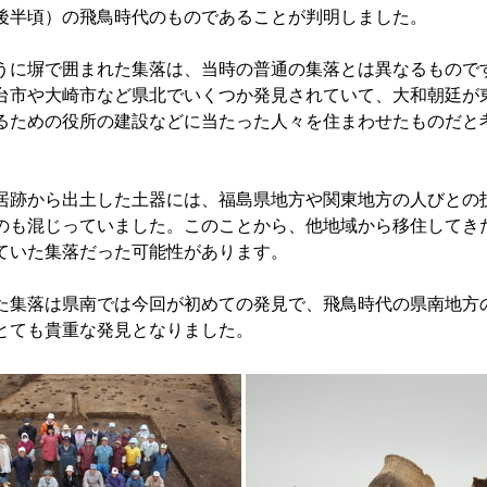
後半頃）の飛鳥時代のものであることが判明しました。
に塀で囲まれた集落は、当時の普通の集落とは異なるもので
台市や大崎市など県北でいくつか発見されていて、大和朝廷が
るための役所の建設などに当たった人々を住まわせたものだと
。
跡から出土した土器には、福島県地方や関東地方の人びとの
のも混じっていました。このことから、他地域から移住してき
ていた集落だった可能性があります。
集落は県南では今回が初めての発見で、飛鳥時代の県南地方
とても貴重な発見となりました。