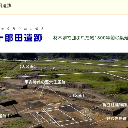
田遺跡
 ゅ う ろ う た い せ き