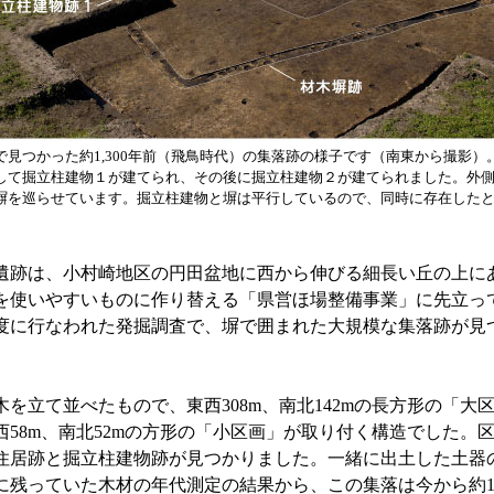
で見つかった約1,300年前（飛鳥時代）の集落跡の様子です（南東から撮影）
して掘立柱建物１が建てられ、その後に掘立柱建物２が建てられました。外
塀を巡らせています。掘立柱建物と塀は平行しているので、同時に存在した
跡は、小村崎地区の円田盆地に西から伸びる細長い丘の上に
を使いやすいものに作り替える「県営ほ場整備事業」に先立っ
0年度に行なわれた発掘調査で、塀で囲まれた大規模な集落跡が見
を立て並べたもので、東西308m、南北142mの長方形の「大
西58m、南北52mの方形の「小区画」が取り付く構造でした。
住居跡と掘立柱建物跡が見つかりました。一緒に出土した土器
に残っていた木材の年代測定の結果から、この集落は今から約1,