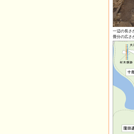
一辺の長さが
畳分の広さ