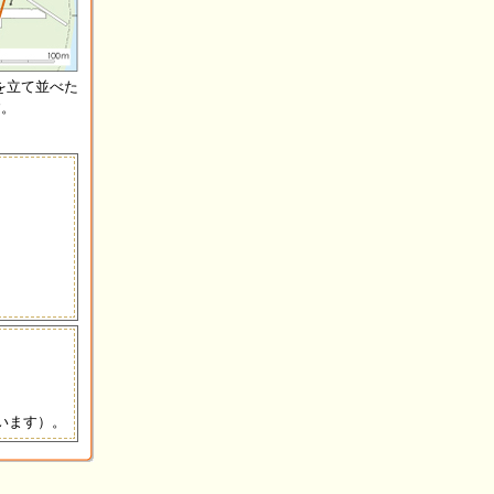
を立て並べた
す。
います）。