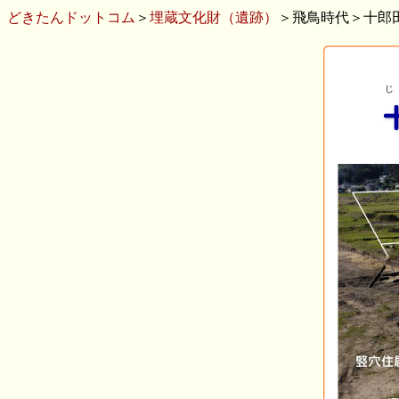
どきたんドットコム
＞
埋蔵文化財（遺跡）
＞飛鳥時代＞十郎
じ