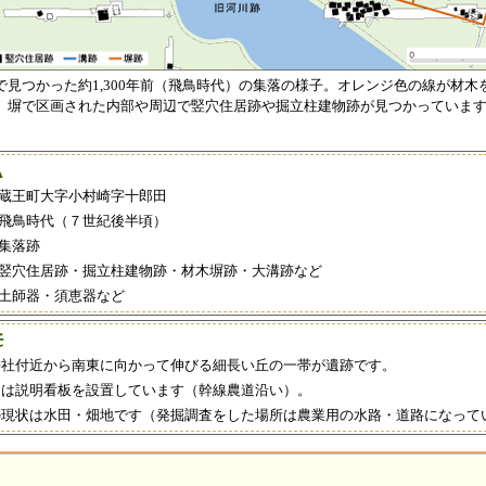
で見つかった約1,300年前（飛鳥時代）の集落の様子。オレンジ色の線が材木
。塀で区画された内部や周辺で竪穴住居跡や掘立柱建物跡が見つかっていま
蔵王町大字小村崎字十郎田
飛鳥時代（７世紀後半頃）
集落跡
竪穴住居跡・掘立柱建物跡・材木塀跡・大溝跡など
土師器・須恵器など
神社付近から南東に向かって伸びる細長い丘の一帯が遺跡です。
には説明看板を設置しています（幹線農道沿い）。
の現状は水田・畑地です（発掘調査をした場所は農業用の水路・道路になって