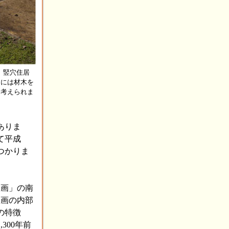
。竪穴住居
側には材木を
と考えられま
ありま
て平成
つかりま
区画」の南
区画の内部
の特徴
300年前