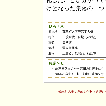
化したことが分かって
けとなった集落の一つ
所在地
：
蔵王町大字平沢字大橋
時代
：
古墳時代・前期（4世紀）
種類
：
集落跡
遺構
：
竪穴住居跡
遺物
：
土師器、鉄製品、紡錘車
・
高速道路周辺から東側の丘陵地にか
・
遺跡の現状は山林・畑地・宅地です
>>>蔵王町の主な埋蔵文化財（遺跡）