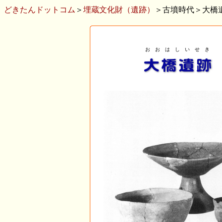
どきたんドットコム
＞
埋蔵文化財（遺跡）
＞古墳時代＞大橋
お お は し い せ き