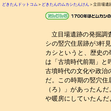
どきたんドットコム
＞
どきたんのムカシたんけん
＞立目場遺
立目場遺跡の発掘調査
シの竪穴住居跡が3軒見
カシというと、歴史の
は「古墳時代前期」と
古墳時代の文化や政治
だ。この時期の竪穴住
（ろ）」があったんだ
や暖房にしていたんだ