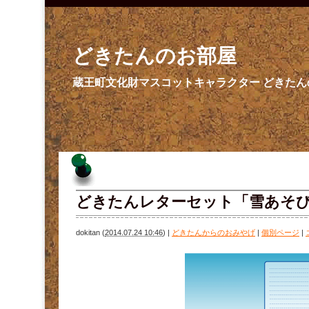
どきたんのお部屋
蔵王町文化財マスコットキャラクター どきた
どきたんレターセット「雪あそ
dokitan
(
2014.07.24 10:46
)
|
どきたんからのおみやげ
|
個別ページ
|