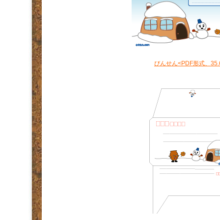
びんせん<PDF形式、35.
.