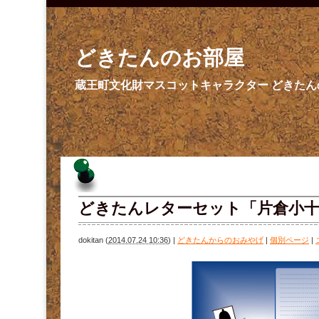
どきたんのお部屋
蔵王町文化財マスコットキャラクター どきた
どきたんレターセット「片倉小十
dokitan
(
2014.07.24 10:36
)
|
どきたんからのおみやげ
|
個別ページ
|