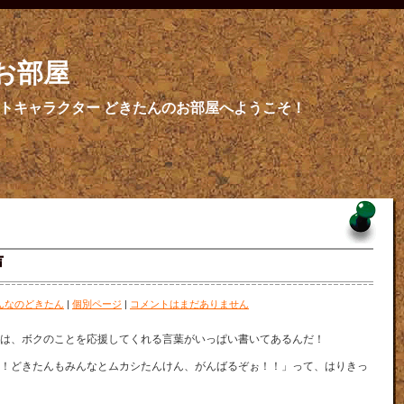
お部屋
トキャラクター どきたんのお部屋へようこそ！
声
んなのどきたん
|
個別ページ
|
コメントはまだありません
は、ボクのことを応援してくれる言葉がいっぱい書いてあるんだ！
！どきたんもみんなとムカシたんけん、がんばるぞぉ！！」って、はりきっ