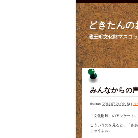
どきたんの
蔵王町文化財マスコッ
みんなからの
dokitan
(
2014.07.24 09:15
)
|
み
「文化財展」のアンケートに
こういうのを見ると、「さあ
ちゃうよね。