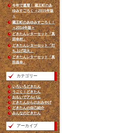
今年で還暦！ 蔵王町のあ
ゆみすごろく ＜2015年版
＞
蔵王町のあゆみすごろく！
＜2014年版＞
どきたんレターセット「真
田幸村」
どきたんレターセット「打
ち上げ花火」
どきたんレターセット「真
田昌幸」
カテゴリー
いろいろどきたん
うごく！どきたん
おもいでアルバム
どきたんからのおみやげ
どきたんの自己紹介
みんなのどきたん
アーカイブ