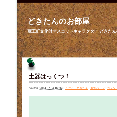
どきたんのお部屋
蔵王町文化財マスコットキャラクター どきた
土器はっくつ！
dokitan
(
2014.07.04 16:26
)
|
うごく！どきたん
|
個別ページ
|
コメン