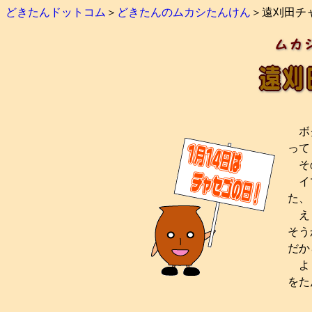
どきたんドットコム
＞
どきたんのムカシたんけん
＞遠刈田チ
ボク
って
その
イマ
た、
え？
そう
だか
よ～
をた